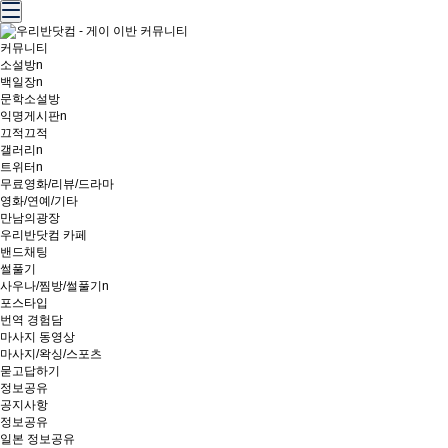
커뮤니티
소설방
n
백일장
n
문학소설방
익명게시판
n
끄적끄적
갤러리
n
트위터
n
무료영화/리뷰/드라마
영화/연예/기타
만남의광장
우리반닷컴 카페
밴드채팅
썰풀기
사우나/찜방/썰풀기
n
포스타입
번역 경험담
마사지 동영상
마사지/왁싱/스포츠
묻고답하기
정보공유
공지사항
정보공유
일본 정보공유