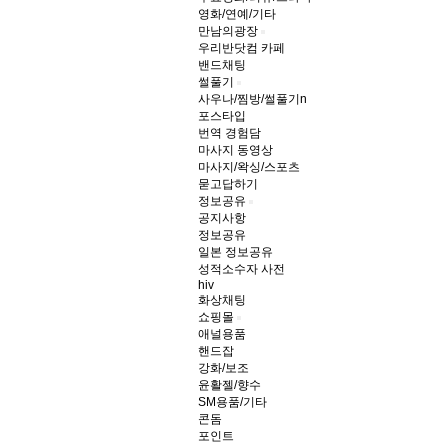
영화/연예/기타
만남의광장
우리반닷컴 카페
밴드채팅
썰풀기
사우나/찜방/썰풀기
n
포스타입
번역 경험담
마사지 동영상
마사지/왁싱/스포츠
묻고답하기
정보공유
공지사항
정보공유
일본 정보공유
성적소수자 사전
hiv
화상채팅
쇼핑몰
애널용품
핸드잡
강화/보조
윤활젤/향수
SM용품/기타
콘돔
포인트