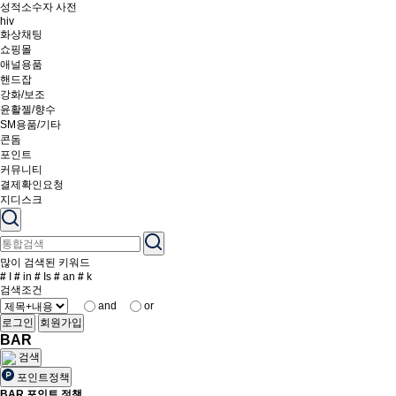
성적소수자 사전
hiv
화상채팅
쇼핑몰
애널용품
핸드잡
강화/보조
윤활젤/향수
SM용품/기타
콘돔
포인트
커뮤니티
결제확인요청
지디스크
많이 검색된 키워드
#
I
#
in
#
Is
#
an
#
k
검색조건
and
or
로그인
회원가입
BAR
검색
포인트정책
BAR 포인트 정책