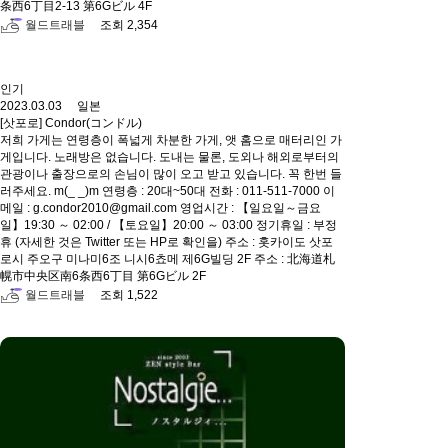
条西6丁目2-13 第6Gビル 4F
월드트래블
조회 2,354
인기
2023.03.03 일본
[삿포로] Condor(コンドル)
저희 가게는 연령층이 폭넓게 차분한 가게, 앳 홈으로 매터리인 가
게입니다. 노래방은 없습니다. 도내는 물론, 도외나 해외로부터의
관광이나 출장으로의 손님이 많이 오고 받고 있습니다. 꼭 한번 들
러주세요. m(_ _)m 연령층 : 20대~50대 전화 : 011-511-7000 이
메일 : g.condor2010@gmail.com 영업시간 : 【일요일～금요
일】19:30 ～ 02:00 / 【토요일】20:00 ～ 03:00 정기휴일 : 부정
휴 (자세한 것은 Twitter 또는 HP로 확인을) 주소 : 홋카이도 삿포
로시 주오구 미나미6조 니시6쵸메 제6G빌딩 2F 주소 : 北海道札
幌市中央区南6条西6丁目 第6Gビル 2F
월드트래블
조회 1,522