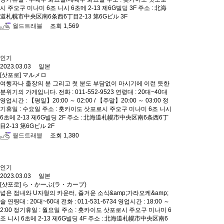
시 주오구 미나미 6조 니시 6초메 2-13 제6G빌딩 3F 주소 : 北海
道札幌市中央区南6条西6丁目2-13 第6Gビル 3F
월드트래블
조회 1,569
인기
2023.03.03 일본
[삿포로] マルメロ
여행자나 출장의 분 그리고 첫 분도 부담없이 마시기에 이런 듯한
분위기의 가게입니다. 전화 : 011-552-9523 연령대 : 20대~40대
영업시간 : 【평일】20:00 ～ 02:00 / 【주말】20:00 ～ 03:00 정
기휴일 : 수요일 주소 : 홋카이도 삿포로시 주오구 미나미 6조 니시
6초메 2-13 제6G빌딩 2F 주소 : 北海道札幌市中央区南6条西6丁
目2-13 第6Gビル 2F
월드트래블
조회 1,380
인기
2023.03.03 일본
[샷포로] ら・かーぶ(ラ・カーブ)
넓은 점내와 U자형의 카운터, 즐거운 소식&amp;가라오케&amp;
술 연령대 : 20대~60대 전화 : 011-531-6734 영업시간 : 18:00 ～
2:00 정기휴일 : 월요일 주소 : 홋카이도 삿포로시 주오구 미나미 6
조 니시 6초메 2-13 제6G빌딩 4F 주소 : 北海道札幌市中央区南6