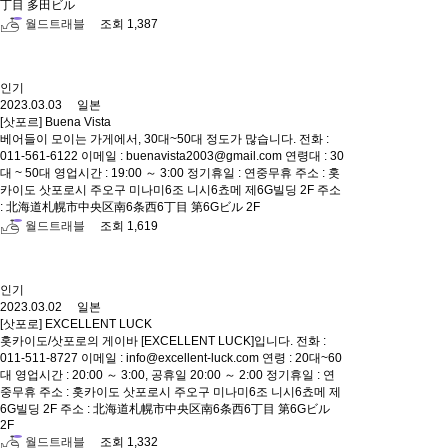
丁目 多田ビル
월드트래블
조회 1,387
인기
2023.03.03 일본
[삿포르] Buena Vista
베어들이 모이는 가게에서, 30대~50대 정도가 많습니다. 전화 :
011-561-6122 이메일 : buenavista2003@gmail.com 연령대 : 30
대 ~ 50대 영업시간 : 19:00 ～ 3:00 정기휴일 : 연중무휴 주소 : 홋
카이도 삿포로시 주오구 미나미6조 니시6쵸메 제6G빌딩 2F 주소
: 北海道札幌市中央区南6条西6丁目 第6Gビル 2F
월드트래블
조회 1,619
인기
2023.03.02 일본
[삿포로] EXCELLENT LUCK
홋카이도/삿포로의 게이바 [EXCELLENT LUCK]입니다. 전화 :
011-511-8727 이메일 : info@excellent-luck.com 연령 : 20대~60
대 영업시간 : 20:00 ～ 3:00, 공휴일 20:00 ～ 2:00 정기휴일 : 연
중무휴 주소 : 홋카이도 삿포로시 주오구 미나미6조 니시6쵸메 제
6G빌딩 2F 주소 : 北海道札幌市中央区南6条西6丁目 第6Gビル
2F
월드트래블
조회 1,332