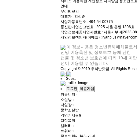
서비스 이용약관
개인정보 처리방침
청소년보
안내
우리반닷컴
대표자 : 김성준
사업자등록번호 : 494-54-00775
통신판매업신고번호 : 2025 서울 은평 1306호
직업정보제공사업자번호 : 서울서부 제2023-0
개인정보책임자(이메일) : ivanplus@naver.co
이 정보내용은 청소년유해매체물로서
신망 이용촉진 및 정보보호 등에 관한
법률 및 청소년 보호법에 따라 19세 미
년이 이용할 수 없습니다.
Copyright © 2019 우리반닷컴. All Rights Rese
Guest
로그인
회원가입
커뮤니티
소설방
n
백일장
n
문학소설방
익명게시판
n
끄적끄적
갤러리
n
트위터
n
무료영화/리뷰/드라마