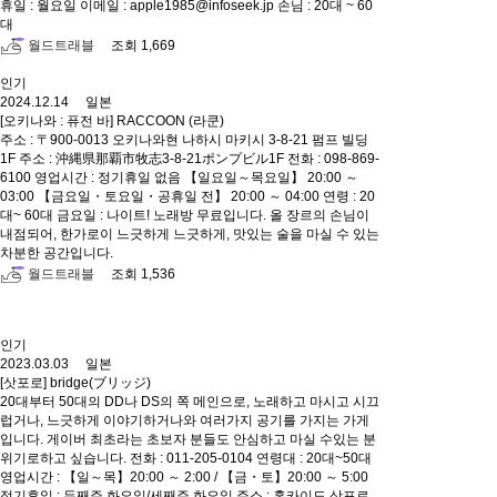
휴일 : 월요일 이메일 : apple1985@infoseek.jp 손님 : 20대 ~ 60
대
월드트래블
조회 1,669
인기
2024.12.14 일본
[오키나와 : 퓨전 바] RACCOON (라쿤)
주소 : 〒900-0013 오키나와현 나하시 마키시 3-8-21 펌프 빌딩
1F 주소 : 沖縄県那覇市牧志3‐8‐21ポンプビル1F 전화 : 098-869-
6100 영업시간 : 정기휴일 없음 【일요일～목요일】 20:00 ～
03:00 【금요일・토요일・공휴일 전】 20:00 ～ 04:00 연령 : 20
대~ 60대 금요일 : 나이트! 노래방 무료입니다. 올 장르의 손님이
내점되어, 한가로이 느긋하게 느긋하게, 맛있는 술을 마실 수 있는
차분한 공간입니다.
월드트래블
조회 1,536
인기
2023.03.03 일본
[삿포로] bridge(ブリッジ)
20대부터 50대의 DD나 DS의 쪽 메인으로, 노래하고 마시고 시끄
럽거나, 느긋하게 이야기하거나와 여러가지 공기를 가지는 가게
입니다. 게이버 최초라는 초보자 분들도 안심하고 마실 수있는 분
위기로하고 싶습니다. 전화 : 011-205-0104 연령대 : 20대~50대
영업시간 : 【일～목】20:00 ～ 2:00 / 【금・토】20:00 ～ 5:00
정기휴일 : 두째주 화요일/세째주 화요일 주소 : 홋카이도 삿포로