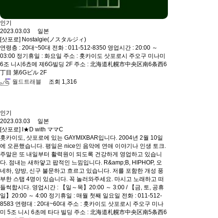
인기
2023.03.03 일본
[삿포로] Nostalgie(ノスタルジィ)
연령층 : 20대~50대 전화 : 011-512-8350 영업시간 : 20:00 ～
03:00 정기휴일 : 화요일 주소 : 홋카이도 삿포로시 주오구 미나미
6조 니시6쵸메 제6G빌딩 2F 주소 : 北海道札幌市中央区南6条西6
丁目 第6Gビル 2F
월드트래블
조회 1,316
인기
2023.03.03 일본
[삿포로] I★D with ママC
홋카이도, 삿포로에 있는 GAYMIXBAR입니다. 2004년 2월 10일
에 오픈했습니다. 평일은 nice인 음악에 연애 이야기나 인생 토크.
주말은 또 내일부터 활력원이 되도록 건강하게 영업하고 있습니
다. 점내는 새하얗고 팝적인 느낌입니다. R&amp;B, HIPHOP, 오
네하, 양방, 신구 불문하고 흐르고 있습니다. 저를 포함한 개성 풍
부한 스탭 4명이 있습니다. 꼭 놀러와주세요. 마시고 노래하고 떠
들썩합시다. 영업시간 : 【일～목】20:00 ～ 3:00 / 【금, 토, 공휴
일】20:00 ～ 4:00 정기휴일 : 매월 첫째 일요일 전화 : 011-512-
8583 연령대 : 20대~60대 주소 : 홋카이도 삿포로시 주오구 미나
미 5조 니시 6초메 타다 빌딩 주소 : 北海道札幌市中央区南5条西6