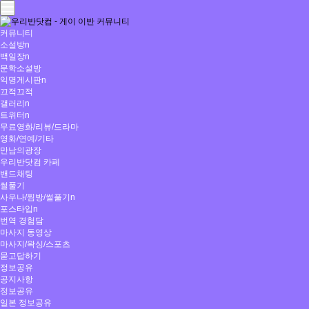
커뮤니티
소설방
n
백일장
n
문학소설방
익명게시판
n
끄적끄적
갤러리
n
트위터
n
무료영화/리뷰/드라마
영화/연예/기타
만남의광장
우리반닷컴 카페
밴드채팅
썰풀기
사우나/찜방/썰풀기
n
포스타입
n
번역 경험담
마사지 동영상
마사지/왁싱/스포츠
묻고답하기
정보공유
공지사항
정보공유
일본 정보공유