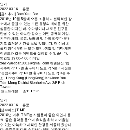
인기
2022.03.16 홍콩
[침사추이] BackYard Bar
2018년 10월 5일에 오픈 조용하고 전략적인 장
소에서 즐길 수 있는 모든 유형의 게이를 위한
심플한 디자인 바. 수다방이나 새로운 친구를
만날 수 있는 아늑한 장소는 어떤 종류의 게임,
친근한 채팅, 음료, 노래방 및 가장 따뜻한 분위
기로 즐거운 시간을 보낼 것입니다. 더 이상 외
롭지 않다! 우리는 또한 모임, 생일 및 기타 개인
이벤트와 같은 이벤트를 설정할 수 있습니다.
영업일 19:00-4:00 이메일
:backyardbar.1001@gmail.com 취엔완선 "침
사추이역" D2번 출구에서 도보 약 5분／서전철
"동침사추이역" N1번 출구에서 도보 약 3분 주
소 : Hong Kong (HongKong) Kowloon Yau
Tsim Mong District Blenheim Ave,2/F Rich
Towers
월드트래블
조회 1,526
인기
2022.03.16 홍콩
[삼수이포] T: ME
2010년 이후, T:ME는 사람들이 좋은 와인과 음
료, 좋은 음악을 들으며 휴식을 취하고 어울릴
수 있는 아늑하고 사적인 환경을 제공해 왔습니
다. 군중들은 다른 술집보다 일찍 이곳에 모여