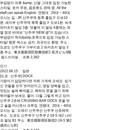
부담없이 의류 &amp; 신발 그대로 입장 가능한
스타일. 로커 무료, 음료류도 판매 중. All the
staff can speak English. 연령대 : 20대 ~ 40대
오시는 길 : JR 신주쿠역 동쪽 출입구 도보10
분, 세이부 신주쿠역 북쪽 출입구 도보1분. 녹색
와카츠키 빌딩 3층. 덧붙여 이 빌딩 4층에는 계
열 점포 비데보 “신주쿠·NEW 광”이 있습니다.
부담없이 착의&amp;토족으로 입장 가능한 스
타일! 항문 섹스는 금지. 외국인도 환영. 주소 :
도쿄도 신주쿠구 가부키초 2 와카츠키 빌딩 3
층 주소 : 東京都新宿区歌舞伎町2 若月ビル3階
월드트래블
조회 2,382
인기
2022.06.15 일본
[도쿄 : 신주쿠] DOCK
가랑이가 답답하다면 저희 가게에 오세요. 성가
신 것들을 모두 벗어던지고, 생일 양복을 입고,
맛있는 술에 빠져들고, 쾌락의 문을 열기 위해
뛰어들어 보세요. 좋아, 다들 그렇게 하고 있어.
신주쿠 2초메 CRUISING BAR DOCK 옷을 벗
고 술을 마시면서 크루징. 연령대 : 20대 ~ 40대
오시는 길 : 도에이 신주쿠선 신주쿠 산쵸메역
주소 : 도쿄도 신주쿠구 신주쿠 2-18-5 제2 나리
코 빌딩 B1 주소 : 東京都新宿区新宿2-18-5 第2
成光ビルB1