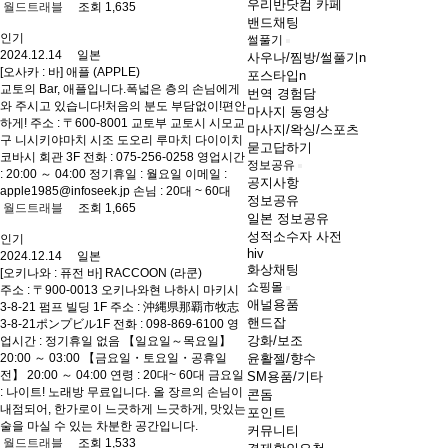
우리반닷컴 카페
월드트래블
조회 1,635
밴드채팅
인기
썰풀기
2024.12.14 일본
사우나/찜방/썰풀기
n
[오사카 : 바] 애플 (APPLE)
포스타입
n
교토의 Bar, 애플입니다.폭넓은 층의 손님에게
번역 경험담
와 주시고 있습니다!처음의 분도 부담없이!편안
마사지 동영상
하게! 주소 : 〒600-8001 교토부 교토시 시모교
마사지/왁싱/스포츠
구 니시키야마치 시조 도오리 루마치 다이이치
묻고답하기
코바시 회관 3F 전화 : 075-256-0258 영업시간
정보공유
: 20:00 ～ 04:00 정기휴일 : 월요일 이메일 :
공지사항
apple1985@infoseek.jp 손님 : 20대 ~ 60대
정보공유
월드트래블
조회 1,665
일본 정보공유
성적소수자 사전
인기
hiv
2024.12.14 일본
화상채팅
[오키나와 : 퓨전 바] RACCOON (라쿤)
쇼핑몰
주소 : 〒900-0013 오키나와현 나하시 마키시
애널용품
3-8-21 펌프 빌딩 1F 주소 : 沖縄県那覇市牧志
핸드잡
3‐8‐21ポンプビル1F 전화 : 098-869-6100 영
강화/보조
업시간 : 정기휴일 없음 【일요일～목요일】
20:00 ～ 03:00 【금요일・토요일・공휴일
윤활젤/향수
전】 20:00 ～ 04:00 연령 : 20대~ 60대 금요일
SM용품/기타
: 나이트! 노래방 무료입니다. 올 장르의 손님이
콘돔
내점되어, 한가로이 느긋하게 느긋하게, 맛있는
포인트
술을 마실 수 있는 차분한 공간입니다.
커뮤니티
월드트래블
조회 1,533