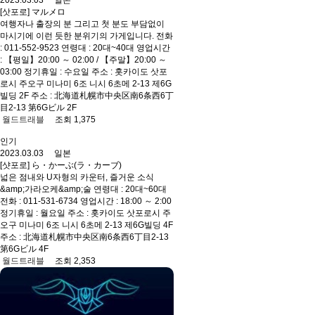
2023.03.03 일본
[삿포로] マルメロ
여행자나 출장의 분 그리고 첫 분도 부담없이
마시기에 이런 듯한 분위기의 가게입니다. 전화
: 011-552-9523 연령대 : 20대~40대 영업시간
: 【평일】20:00 ～ 02:00 / 【주말】20:00 ～
03:00 정기휴일 : 수요일 주소 : 홋카이도 삿포
로시 주오구 미나미 6조 니시 6초메 2-13 제6G
빌딩 2F 주소 : 北海道札幌市中央区南6条西6丁
目2-13 第6Gビル 2F
월드트래블
조회 1,375
인기
2023.03.03 일본
[샷포로] ら・かーぶ(ラ・カーブ)
넓은 점내와 U자형의 카운터, 즐거운 소식
&amp;가라오케&amp;술 연령대 : 20대~60대
전화 : 011-531-6734 영업시간 : 18:00 ～ 2:00
정기휴일 : 월요일 주소 : 홋카이도 삿포로시 주
오구 미나미 6조 니시 6초메 2-13 제6G빌딩 4F
주소 : 北海道札幌市中央区南6条西6丁目2-13
第6Gビル 4F
월드트래블
조회 2,353