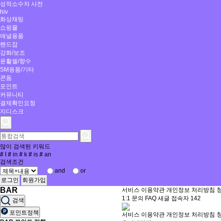
성적소수자 사전
hiv
화상채팅
쇼핑몰
애널용품
핸드잡
강화/보조
윤활젤/향수
SM용품/기타
콘돔
포인트
커뮤니티
결제확인요청
지디스크
많이 검색된 키워드
#
I
#
in
#
k
#
is
#
an
검색조건
and
or
로그인
회원가입
BAR
서비스 이용약관
개인정보 처리방침
1:1 문의
FAQ
새글
접속자
142
검색
포인트정책
서비스 이용약관
개인정보 처리방침