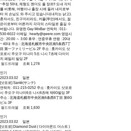
~추정 50대, 체형도 젠더도 올 장르!! 도내 각지
를 비롯해, 여행이나 출장 시에 들러 내지로부
터 의 손님도 와 주시고 있습니다(내치는 낡고).
혼자서도, 친구끼리라도, 커플(투만)에서도, 젊
은이로부터 어른까지 각각의 스타일로 즐길 수
버립니다. 유명한 Gay MixBar 연락처 : 011-
530-6022 이메일 : hearty@qwere.com 영업시
간 : 20:00 ～ 3:00 휴무 : 연중무휴 연령 : 20대
~ 40대 주소 : 北海道札幌市中央区南5条西7丁
目 第一ファミリービル 2F 주소 : 홋카이도 삿
포로시 주오구 미나미 5조 니시 7초메 다이이
치 패밀리 빌딩 2F
월드트래블
조회 1,278
인기
2023.03.02 일본
[삿포로] Santé(サンテ)
연락처 : 011-215-0252 주소 : 홋카이도 삿포로
시 주오구 미나미6조 니시6쵸메 제6G빌딩 3F
주소 : 北海道札幌市中央区南6条西6丁目 第6G
ビル 3F
월드트래블
조회 1,630
인기
2023.03.02 일본
[삿포로] Diamond Dust ( 다이아몬드 더스트 )