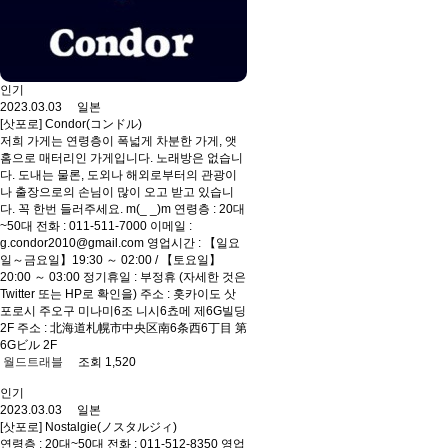
인기
2023.03.03 일본
[삿포로] Condor(コンドル)
저희 가게는 연령층이 폭넓게 차분한 가게, 앳
홈으로 매터리인 가게입니다. 노래방은 없습니
다. 도내는 물론, 도외나 해외로부터의 관광이
나 출장으로의 손님이 많이 오고 받고 있습니
다. 꼭 한번 들러주세요. m(_ _)m 연령층 : 20대
~50대 전화 : 011-511-7000 이메일 :
g.condor2010@gmail.com 영업시간 : 【일요
일～금요일】19:30 ～ 02:00 / 【토요일】
20:00 ～ 03:00 정기휴일 : 부정휴 (자세한 것은
Twitter 또는 HP로 확인을) 주소 : 홋카이도 삿
포로시 주오구 미나미6조 니시6쵸메 제6G빌딩
2F 주소 : 北海道札幌市中央区南6条西6丁目 第
6Gビル 2F
월드트래블
조회 1,520
인기
2023.03.03 일본
[삿포로] Nostalgie(ノスタルジィ)
연령층 : 20대~50대 전화 : 011-512-8350 영업