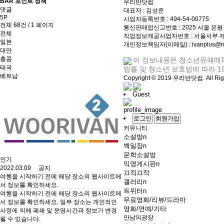
BAR 포인트 정책
우리반닷컴
댓글
대표자 : 김성준
5P
사업자등록번호 : 494-54-00775
전체 68건 / 1 페이지
통신판매업신고번호 : 2025 서울 은평 
전체
직업정보제공사업자번호 : 서울서부 제2
일본
개인정보책임자(이메일) : ivanplus@na
대만
홍콩
이 정보내용은 청소년유해매체
태국
법률 및 청소년 보호법에 따라 1
베트남
Copyright © 2019 우리반닷컴. All Righ
Guest
로그인
회원가입
커뮤니티
소설방
n
백일장
n
문학소설방
인기
익명게시판
n
2022.03.09 공지
끄적끄적
여행을 시작하기 전에 해당 장소의 웹사이트에
갤러리
n
서 정보를 확인하세요.
트위터
n
여행을 시작하기 전에 해당 장소의 웹사이트에
무료영화/리뷰/드라마
서 정보를 확인하세요. 일부 장소는 개인적인
영화/연예/기타
사정에 의해 폐쇄 및 운영시간과 정보가 변경
만남의광장
될 수 있습니다.