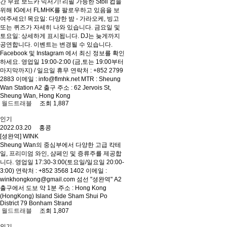
간 무료 보드카 믹서기! 리필 가능한 Stoli 컵을
위해 IG에서 FLMHK를 팔로우하고 있음을 보
여주세요! 목요일: 다양한 밤 - 가라오케, 빙고
또는 퀴즈가 자세히 나와 있습니다. 금요일 및
토요일: 상세하게 표시됩니다. DJ는 늦게까지
공연합니다. 이벤트는 변경될 수 있습니다.
Facebook 및 Instagram 에서 최신 정보를 확인
하세요. 영업일 19:00-2:00 (금,토는 19:00부터
마지막까지) / 일요일 휴무 연락처 : +852 2799
2883 이메일 : info@flmhk.net MTR : Sheung
Wan Station A2 출구 주소 : 62 Jervois St,
Sheung Wan, Hong Kong
월드트래블
조회 1,887
인기
2022.03.20 홍콩
[셩완역] WINK
Sheung Wan의 중심부에서 다양한 고급 칵테
일, 프리미엄 와인, 샴페인 및 증류주를 제공합
니다. 영업일 17:30-3:00(토요일/일요일 20:00-
3:00) 연락처 : +852 3568 1402 이메일 :
winkhongkong@gmail.com 섬선 "셩완역" A2
출구에서 도보 약 1분 주소 : Hong Kong
(HongKong) Island Side Sham Shui Po
District 79 Bonham Strand
월드트래블
조회 1,807
인기