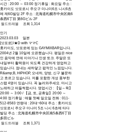
시간 : 20:00 ～ 03:00 정기휴일 : 화요일 주소 :
홋카이도 삿포로시 주오구 미나미6조 니시6쵸
메 제6G빌딩 2F 주소 : 北海道札幌市中央区南6
条西6丁目 第6Gビル 2F
월드트래블
조회 1,314
인기
2023.03.03 일본
[삿포로] I★D with ママC
홋카이도, 삿포로에 있는 GAYMIXBAR입니다.
2004년 2월 10일에 오픈했습니다. 평일은 nice
인 음악에 연애 이야기나 인생 토크. 주말은 또
내일부터 활력원이 되도록 건강하게 영업하고
있습니다. 점내는 새하얗고 팝적인 느낌입니다.
R&amp;B, HIPHOP, 오네하, 양방, 신구 불문하
고 흐르고 있습니다. 저를 포함한 개성 풍부한
스탭 4명이 있습니다. 꼭 놀러와주세요. 마시고
노래하고 떠들썩합시다. 영업시간 : 【일～목】
20:00 ～ 3:00 / 【금, 토, 공휴일】20:00 ～
4:00 정기휴일 : 매월 첫째 일요일 전화 : 011-
512-8583 연령대 : 20대~60대 주소 : 홋카이도
삿포로시 주오구 미나미 5조 니시 6초메 타다
빌딩 주소 : 北海道札幌市中央区南5条西6丁目
多田ビル
월드트래블
조회 1,371