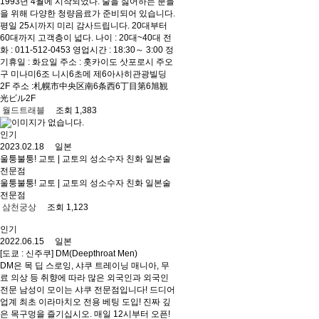
1993년 4월에 시작되었다. 술을 싫어하는 분들
을 위해 다양한 청량음료가 준비되어 있습니다.
평일 25시까지 미리 감사드립니다. 20대부터
60대까지 고객층이 넓다. 나이 : 20대~40대 전
화 : 011-512-0453 영업시간 : 18:30～ 3:00 정
기휴일 : 화요일 주소 : 홋카이도 삿포로시 주오
구 미나미6조 니시6초메 제6아사히관광빌딩
2F 주소 :札幌市中央区南6条西6丁目第6旭観
光ビル2F
월드트래블
조회 1,383
인기
2023.02.18 일본
울퉁불퉁! 교토 | 교토의 성소수자 친화 일본술
전문점
울퉁불퉁! 교토 | 교토의 성소수자 친화 일본술
전문점
삼천궁상
조회 1,123
인기
2022.06.15 일본
[도쿄 : 신주쿠] DM(Deepthroat Men)
DM은 목 딥 스로잉, 샤쿠 트레이닝 매니아, 무
료 의상 등 취향에 따라 많은 외국인과 외국인
전문 남성이 모이는 샤쿠 전문점입니다! 드디어
업계 최초 이라마치오 전용 베팅 도입! 진짜 깊
은 목구멍을 즐기십시오. 매일 12시부터 오픈!