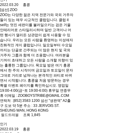
2022.03.20 홍콩
[섬선] ZOO
ZOO는 다양한 젊은 지역 전문가와 국외 거주자
들이 있는 매우 사교적인 클럽입니다. 클럽 it
self는 멋진 세련미를 불러일으키는 검은 거울
인테리어로 스타일리시하며 일반 고객이나 어
떤 행사가 열리든 상관없이 쉽게 사용할 수 있
습니다. 우리는 모든 사람을 환영하는 이성애자
친화적인 게이 클럽입니다. 일요일부터 수요일
까지는 단골로 간주되는 더 많은 현지 및 국외
거주자 그룹과 함께 더 조용합니다. 여러분을
기꺼이 초대하고 모든 사람을 소개할 의향이 있
는 훌륭한 그룹입니다. 목요일 밤은 여기 홍콩
에서 한 주의 시작이며 금요일과 토요일이 문자
그대로 거리로 넘쳐나는 본격적인 파티로 바뀌
면서 시작됩니다. 홍콩을 처음 방문하는 경우
특별 이벤트 페이지를 확인하십시오. 영업일
19:00-4:00(금~토 19:00-6:00) 휴무일 연중무
휴 이메일 : ZOOBOYSTRIBE@GMAIL.COM
연락처 : [852] 3583 1200 섬선 "셩완역" A2출
구 도보 약 5분 주소 : 33 JERVOIS ST.
SHEUNG WAN, HONG KONG
월드트래블
조회 1,845
인기
2022.03.19 홍콩