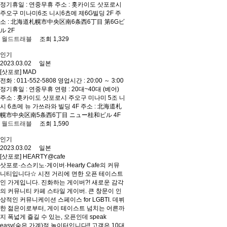
정기휴일 : 연중무휴 주소 : 홋카이도 삿포로시
주오구 미나미6조 니시6쵸메 제6G빌딩 2F 주
소 : 北海道札幌市中央区南6条西6丁目 第6Gビ
ル 2F
월드트래블
조회 1,329
인기
2023.03.02 일본
[삿포로] MAD
전화 : 011-552-5808 영업시간 : 20:00 ～ 3:00
정기휴일 : 연중무휴 연령 : 20대~40대 (베어)
주소 : 홋카이도 삿포로시 주오구 미나미 5조 니
시 6초메 뉴 가쓰라와 빌딩 4F 주소 : 北海道札
幌市中央区南5条西6丁目 ニュー桂和ビル 4F
월드트래블
조회 1,590
인기
2023.03.02 일본
[삿포로] HEARTY@cafe
삿포로·스스키노·게이버·Hearty Cafe의 커뮤
니티입니다☆ 시전 거리에 면한 오픈 테이스트
인 가게입니다. 진화하는 게이버?! 새로운 감각
의 커뮤니티 카페 스타일 게이버. 큰 창문이 인
상적인 커뮤니케이션 스페이스 for LGBTI. 데뷔
한 젊은이로부터, 게이 테이스트 넘치는 어른까
지 폭넓게 즐길 수 있는, 오픈인데 speak
easy(숨은 가계)적 놀이터입니다!! 고객은 10대