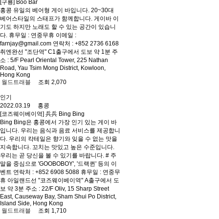
[구룡] Boo Bar
홍콩 유일의 베어형 게이 바입니다. 20~30대
베어스타일의 스태프가 함께합니다. 게이바 이
기도 하지만 노래도 할 수 있는 공간이 있습니
다. 휴무일 : 연중무휴 이메일 :
farnjay@gmail.com 연락처 : +852 2736 6168
취엔완선 "조단역" C1출구에서 도보 약 1분 주
소 : 5/F Pearl Oriental Tower, 225 Nathan
Road, Yau Tsim Mong District, Kowloon,
Hong Kong
월드트래블
조회 2,070
인기
2022.03.19 홍콩
[코즈웨이베이역] 兵兵 Bing Bing
Bing Bing은 홍콩에서 가장 인기 있는 게이 바
입니다. 우리는 음식과 음료 서비스를 제공합니
다. 우리의 칵테일은 향기와 잊을 수 없는 맛을
지속합니다. 꼬치는 맛있고 높은 수준입니다.
우리는 곧 당신을 볼 수 있기를 바랍니다. # 주
말을 중심으로 'GOOBOBOY', '드랙퀸' 등의 이
벤트 연락처 : +852 6908 5088 휴무일 : 연중무
휴 아일랜드선 "코즈웨이베이역" A출구에서 도
보 약 3분 주소 : 22/F Oliv, 15 Sharp Street
East, Causeway Bay, Sham Shui Po District,
Island Side, Hong Kong
월드트래블
조회 1,710