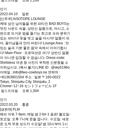
월드트래블
조회 2,169
인기
2022.04.10 일본
[신주쿠] AiSOTOPE LOUNGE
케테 성인 남자들을 위한 파티인 BAD BOYS는
멋진 사운드 속을, 상반신 알몸으로, 마시고, 소
란으로 뜨거운 밤을 즐기는 최고로 슈퍼 분위기
있는 파티다! 옷을 벗고 술을 마시자! 알몸이 되
어, 꽃미남들과 안아 버린다! Lounge Area : 맛
있는 술과 기분 좋은 음악 속에서 이야기합시
다! Main Floor : 프로덕션은 여기! 상반신 알몸
이 아니면 입장할 수 없습니다. Dress-code:
Shirtsless 여권 등 사진이 부착된 신분증을 소
지하십시오. (복사 불가) LINE ID : @sky5196o
이메일 : info@two-cowboys.ne 연락처 :
+81363801504 주소 : 일본 〒160-0022
Tokyo, Shinjuku City, Shinjuku, 2
Chome−12−16 セントフォービル 1F
월드트래블
조회 1,304
인기
2022.03.20 홍콩
[셩완역] FLM
해피 아워 7-9pm, 매일 밤 2-for-1 음료! 월요일-
토요일: 오후 7시에 문을 엽니다 . 수요일: 새로
운 도착 무료 보드카 수요일! 밤 10시부터 1시