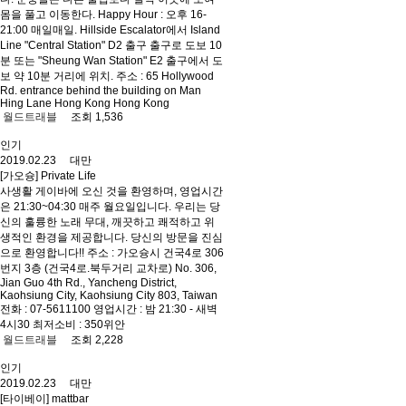
몸을 풀고 이동한다. Happy Hour : 오후 16-
21:00 매일매일. Hillside Escalator에서 Island
Line "Central Station" D2 출구 출구로 도보 10
분 또는 "Sheung Wan Station" E2 출구에서 도
보 약 10분 거리에 위치. 주소 : 65 Hollywood
Rd. entrance behind the building on Man
Hing Lane Hong Kong Hong Kong
월드트래블
조회 1,536
인기
2019.02.23 대만
[가오슝] Private Life
사생활 게이바에 오신 것을 환영하며, 영업시간
은 21:30~04:30 매주 월요일입니다. 우리는 당
신의 훌륭한 노래 무대, 깨끗하고 쾌적하고 위
생적인 환경을 제공합니다. 당신의 방문을 진심
으로 환영합니다!! 주소 : 가오슝시 건국4로 306
번지 3층 (건국4로.북두거리 교차로) No. 306,
Jian Guo 4th Rd., Yancheng District,
Kaohsiung City, Kaohsiung City 803, Taiwan
전화 : 07-5611100 영업시간 : 밤 21:30 - 새벽
4시30 최저소비 : 350위안
월드트래블
조회 2,228
인기
2019.02.23 대만
[타이베이] mattbar