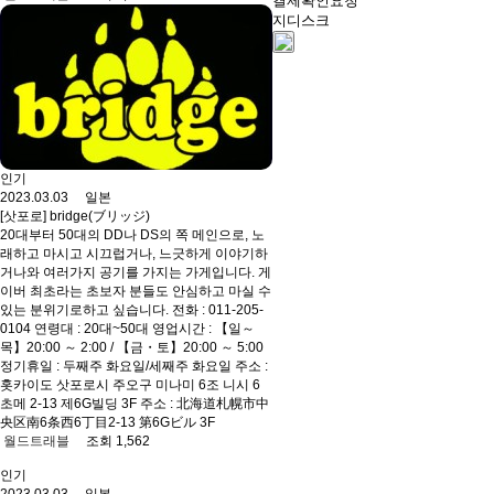
결제확인요청
지디스크
인기
2023.03.03 일본
[삿포로] bridge(ブリッジ)
20대부터 50대의 DD나 DS의 쪽 메인으로, 노
래하고 마시고 시끄럽거나, 느긋하게 이야기하
거나와 여러가지 공기를 가지는 가게입니다. 게
이버 최초라는 초보자 분들도 안심하고 마실 수
있는 분위기로하고 싶습니다. 전화 : 011-205-
0104 연령대 : 20대~50대 영업시간 : 【일～
목】20:00 ～ 2:00 / 【금・토】20:00 ～ 5:00
정기휴일 : 두째주 화요일/세째주 화요일 주소 :
홋카이도 삿포로시 주오구 미나미 6조 니시 6
초메 2-13 제6G빌딩 3F 주소 : 北海道札幌市中
央区南6条西6丁目2-13 第6Gビル 3F
월드트래블
조회 1,562
인기