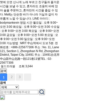
맷에 오면 신나게 노래 부르고 친구들과 즐거운
시간을 보낼 수 있고, 혼자라도 조용히 바에 앉
아 술을 주문하고, 혼자만의 시간을 즐길 수 있
다. Matt는 단순한 바가 아니라 거실과 같이 자
유롭게 느낄 수 있습니다. LINE 아이디 :
bodymankevin 영업 시간 월요일 : 오후 9:00~
오전 3:00 화요일 : 오후 9:00~오전 3:00 수요일
: 오후 9:00~오전 3:00 목요일 : 오후 9:00~오전
3:00 금요일 : 오후 9:00~오전 5:00 토요일 : 오
후 9:00~오전 5:00 일요일 : 오후 9:00~오전
3:00 가는방법 : MRT 中山역에서 도보 5분. 전
화번호 : +886-225677306 주소 : No. 11, Lane
121, Section 1, Zhongshan N Rd, Zhongshan
District, Taipei City, 10491 주소 : 10491台北市
中山區中山北路一段121巷11號TEL : 02-
25677306
월드트래블
조회 3,044
검색
2
3
1
검색