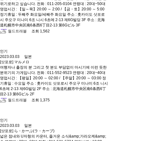
위기로하고 싶습니다. 전화 : 011-205-0104 연령대 : 20대~50대
영업시간 : 【일～목】20:00 ～ 2:00 / 【금・토】20:00 ～ 5:00
정기휴일 : 두째주 화요일/세째주 화요일 주소 : 홋카이도 삿포로
시 주오구 미나미 6조 니시 6초메 2-13 제6G빌딩 3F 주소 : 北海
道札幌市中央区南6条西6丁目2-13 第6Gビル 3F
월드트래블
조회 1,562
인기
2023.03.03 일본
[삿포로] マルメロ
여행자나 출장의 분 그리고 첫 분도 부담없이 마시기에 이런 듯한
분위기의 가게입니다. 전화 : 011-552-9523 연령대 : 20대~40대
영업시간 : 【평일】20:00 ～ 02:00 / 【주말】20:00 ～ 03:00 정
기휴일 : 수요일 주소 : 홋카이도 삿포로시 주오구 미나미 6조 니시
6초메 2-13 제6G빌딩 2F 주소 : 北海道札幌市中央区南6条西6丁
目2-13 第6Gビル 2F
월드트래블
조회 1,375
인기
2023.03.03 일본
[샷포로] ら・かーぶ(ラ・カーブ)
넓은 점내와 U자형의 카운터, 즐거운 소식&amp;가라오케&amp;