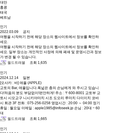
대만
홍콩
태국
베트남
인기
2022.03.09 공지
여행을 시작하기 전에 해당 장소의 웹사이트에서 정보를 확인하
세요.
여행을 시작하기 전에 해당 장소의 웹사이트에서 정보를 확인하
세요. 일부 장소는 개인적인 사정에 의해 폐쇄 및 운영시간과 정보
가 변경 될 수 있습니다.
월드트래블
조회 1,635
인기
2024.12.14 일본
[오사카 : 바] 애플 (APPLE)
교토의 Bar, 애플입니다.폭넓은 층의 손님에게 와 주시고 있습니
다!처음의 분도 부담없이!편안하게! 주소 : 〒600-8001 교토부 교
토시 시모교구 니시키야마치 시조 도오리 루마치 다이이치 코바
시 회관 3F 전화 : 075-256-0258 영업시간 : 20:00 ～ 04:00 정기
휴일 : 월요일 이메일 : apple1985@infoseek.jp 손님 : 20대 ~ 60
대
월드트래블
조회 1,665
인기