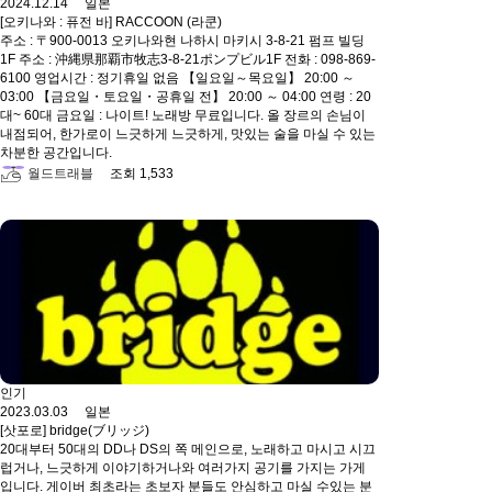
2024.12.14 일본
[오키나와 : 퓨전 바] RACCOON (라쿤)
주소 : 〒900-0013 오키나와현 나하시 마키시 3-8-21 펌프 빌딩
1F 주소 : 沖縄県那覇市牧志3‐8‐21ポンプビル1F 전화 : 098-869-
6100 영업시간 : 정기휴일 없음 【일요일～목요일】 20:00 ～
03:00 【금요일・토요일・공휴일 전】 20:00 ～ 04:00 연령 : 20
대~ 60대 금요일 : 나이트! 노래방 무료입니다. 올 장르의 손님이
내점되어, 한가로이 느긋하게 느긋하게, 맛있는 술을 마실 수 있는
차분한 공간입니다.
월드트래블
조회 1,533
인기
2023.03.03 일본
[삿포로] bridge(ブリッジ)
20대부터 50대의 DD나 DS의 쪽 메인으로, 노래하고 마시고 시끄
럽거나, 느긋하게 이야기하거나와 여러가지 공기를 가지는 가게
입니다. 게이버 최초라는 초보자 분들도 안심하고 마실 수있는 분