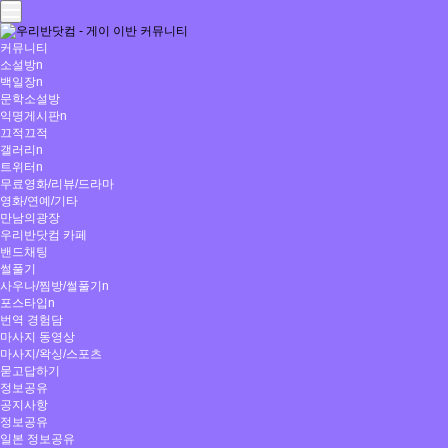
커뮤니티
소설방
n
백일장
n
문학소설방
익명게시판
n
끄적끄적
갤러리
n
트위터
n
무료영화/리뷰/드라마
영화/연예/기타
만남의광장
우리반닷컴 카페
밴드채팅
썰풀기
사우나/찜방/썰풀기
n
포스타입
n
번역 경험담
마사지 동영상
마사지/왁싱/스포츠
묻고답하기
정보공유
공지사항
정보공유
일본 정보공유