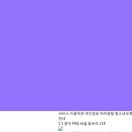
서비스 이용약관
개인정보 처리방침
청소년보
안내
1:1 문의
FAQ
새글
접속자
118