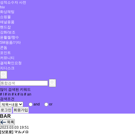
성적소수자 사전
hiv
화상채팅
쇼핑몰
애널용품
핸드잡
강화/보조
윤활젤/향수
SM용품/기타
콘돔
포인트
커뮤니티
결제확인요청
지디스크
많이 검색된 키워드
#
I
#
in
#
k
#
is
#
an
검색조건
and
or
로그인
회원가입
BAR
목록
2023.03.03 19:51
[삿포로] マルメロ