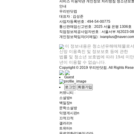
서비스 이용약관
개인정보 처리방침
청소년보
안내
우리반닷컴
대표자 : 김성준
사업자등록번호 : 494-54-00775
통신판매업신고번호 : 2025 서울 은평 1306호
직업정보제공사업자번호 : 서울서부 제2023-0
개인정보책임자(이메일) : ivanplus@naver.co
이 정보내용은 청소년유해매체물로서
신망 이용촉진 및 정보보호 등에 관한
법률 및 청소년 보호법에 따라 19세 미
년이 이용할 수 없습니다.
Copyright © 2019 우리반닷컴. All Rights Rese
Guest
로그인
회원가입
커뮤니티
소설방
n
백일장
n
문학소설방
익명게시판
n
끄적끄적
갤러리
n
트위터
n
무료영화/리뷰/드라마