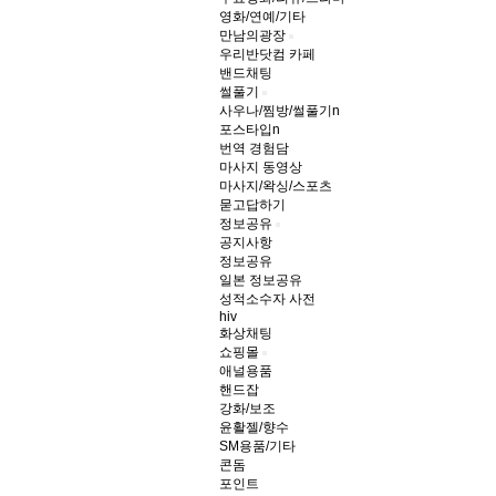
영화/연예/기타
만남의광장
우리반닷컴 카페
밴드채팅
썰풀기
사우나/찜방/썰풀기
n
포스타입
n
번역 경험담
마사지 동영상
마사지/왁싱/스포츠
묻고답하기
정보공유
공지사항
정보공유
일본 정보공유
성적소수자 사전
hiv
화상채팅
쇼핑몰
애널용품
핸드잡
강화/보조
윤활젤/향수
SM용품/기타
콘돔
포인트