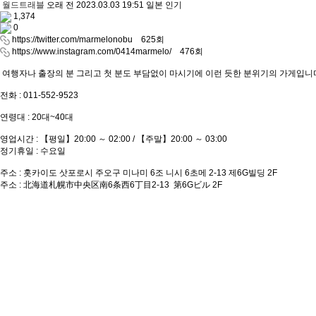
월드트래블
오래 전
2023.03.03 19:51
일본
인기
1,374
0
https://twitter.com/marmelonobu
625회
https://www.instagram.com/0414marmelo/
476회
여행자나 출장의 분 그리고 첫 분도 부담없이 마시기에 이런 듯한 분위기의 가게입니
전화 : 011-552-9523
연령대 : 20대~40대
영업시간 : 【평일】20:00 ～ 02:00 / 【주말】20:00 ～ 03:00
정기휴일 : 수요일
주소 : 홋카이도 삿포로시 주오구 미나미 6조 니시 6초메 2-13 제6G빌딩 2F
주소 : 北海道札幌市中央区南6条西6丁目2-13 第6Gビル 2F