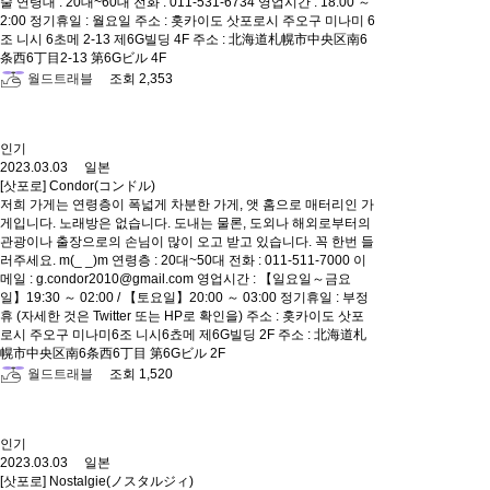
술 연령대 : 20대~60대 전화 : 011-531-6734 영업시간 : 18:00 ～
2:00 정기휴일 : 월요일 주소 : 홋카이도 삿포로시 주오구 미나미 6
조 니시 6초메 2-13 제6G빌딩 4F 주소 : 北海道札幌市中央区南6
条西6丁目2-13 第6Gビル 4F
월드트래블
조회 2,353
인기
2023.03.03 일본
[삿포로] Condor(コンドル)
저희 가게는 연령층이 폭넓게 차분한 가게, 앳 홈으로 매터리인 가
게입니다. 노래방은 없습니다. 도내는 물론, 도외나 해외로부터의
관광이나 출장으로의 손님이 많이 오고 받고 있습니다. 꼭 한번 들
러주세요. m(_ _)m 연령층 : 20대~50대 전화 : 011-511-7000 이
메일 : g.condor2010@gmail.com 영업시간 : 【일요일～금요
일】19:30 ～ 02:00 / 【토요일】20:00 ～ 03:00 정기휴일 : 부정
휴 (자세한 것은 Twitter 또는 HP로 확인을) 주소 : 홋카이도 삿포
로시 주오구 미나미6조 니시6쵸메 제6G빌딩 2F 주소 : 北海道札
幌市中央区南6条西6丁目 第6Gビル 2F
월드트래블
조회 1,520
인기
2023.03.03 일본
[삿포로] Nostalgie(ノスタルジィ)