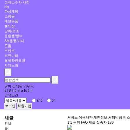
성적소수자 사전
hiv
화상채팅
쇼핑몰
애널용품
핸드잡
강화/보조
윤활젤/향수
SM용품/기타
콘돔
포인트
커뮤니티
결제확인요청
지디스크
많이 검색된 키워드
#
I
#
k
#
in
#
is
#
If
검색조건
and
or
로그인
회원가입
새글
서비스 이용약관
개인정보 처리방침
청소
1:1 문의
FAQ
새글
접속자
186
전체
글