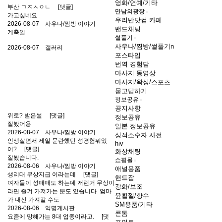
영화/연예/기타
부산 ㄱㅈㅅㅇㄴ
[댓글]
만남의광장
가고싶네요
우리반닷컴 카페
2026-08-07
사우나/찜방 이야기
밴드채팅
계축일
썰풀기
사우나/찜방/썰풀기
n
2026-08-07
갤러리
포스타입
번역 경험담
마사지 동영상
마사지/왁싱/스포츠
묻고답하기
정보공유
공지사항
위로? 받은썰
[댓글]
정보공유
잘봤어용
일본 정보공유
2026-08-07
사우나/찜방 이야기
성적소수자 사전
인생살면서 제일 문란했던 성경험뭐있
hiv
어?
[댓글]
화상채팅
잘봤습니다.
쇼핑몰
2026-08-06
사우나/찜방 이야기
애널용품
생리대 무상지급 이라는데
[댓글]
핸드잡
여자들이 성매매도 하는데 저런거 무상이
강화/보조
라면 즐겨 가져가는 분도 있습니다. 엄마
윤활젤/향수
가 대신 가져갈 수도
SM용품/기타
2026-08-06
익명게시판
콘돔
요즘에 망해가는 8대 업종이라고.
[댓