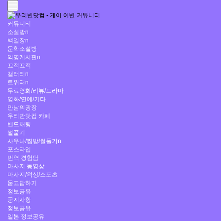
커뮤니티
소설방
n
백일장
n
문학소설방
익명게시판
n
끄적끄적
갤러리
n
트위터
n
무료영화/리뷰/드라마
영화/연예/기타
만남의광장
우리반닷컴 카페
밴드채팅
썰풀기
사우나/찜방/썰풀기
n
포스타입
번역 경험담
마사지 동영상
마사지/왁싱/스포츠
묻고답하기
정보공유
공지사항
정보공유
일본 정보공유