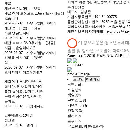
서비스 이용약관
개인정보 처리방침
청소
댓글
우리반닷컴
세신 중 에.. (펌)
[댓글]
대표자 : 김성준
댓글 참여 보상으로 10포인트가 지급되
사업자등록번호 : 494-54-00775
었습니다.
통신판매업신고번호 : 2025 서울 은평 1
2026-08-07
사우나/찜방 이야기
직업정보제공사업자번호 : 서울서부 제202
세신 중 에.. (펌)
[댓글]
개인정보책임자(이메일) : ivanplus@nave
비밀 댓글입니다.
2026-08-07
사우나/찜방 이야기
이 정보내용은 청소년유해매
대전 ㅂㅂㄹ DVD후기썰
[댓글]
지금도 운영하나요?
법률 및 청소년 보호법에 따라 19
2026-08-07
사우나/찜방 이야기
Copyright © 2019 우리반닷컴. All Rights
선정릉 세신 (펌)
[댓글]
헐…
Guest
2026-08-07
사우나/찜방 이야기
호박전이 번거로운가요?
로그인
회원가입
채썰어서 부치면 금방 부
커뮤니티
칩니다. 단 채칼이 있어야
소설방
n
빨리 썰어요. 밀가루, 계란
백일장
n
묻히면 정성은 있지만 힘
문학소설방
들어요.
익명게시판
n
2026-08-07
익명게시판
끄적끄적
입추대길 건음다경
갤러리
n
병신월
트위터
n
2026-08-07
갤러리
무료영화/리뷰/드라마