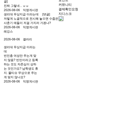
포인트
글]
커뮤니티
진짜 그렇네... ㅠㅠ
결제확인요청
2026-08-06
익명게시판
지디스크
생리대 무상지급 이라는데
[댓글]
저렇게 노골적으로 전시해 놓으면 수줍은
사춘기 애들이 저걸 가지러 가겠냐?
2026-08-06
익명게시판
레깅스
2026-08-06
갤러리
생리대 무상지급 이라는
데
빈민층 여성만 주는게 맞
지 않음? 빈민이라고 등록
하는 것도 자존심이 상하
는 것인가요? 남학생도 휴
지. 물티슈 무상으로 주는
게 맞지 않나요?
2026-08-06
익명게시판